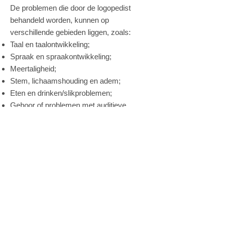
De problemen die door de logopedist
behandeld worden, kunnen op
verschillende gebieden liggen, zoals:
Taal en taalontwikkeling;
Spraak en spraakontwikkeling;
Meertaligheid;
Stem, lichaamshouding en adem;
Eten en drinken/slikproblemen;
Gehoor of problemen met auditieve
vaardigheden;
Problemen met de vloeiendheid van de
spraak;
Lees- en spellingsproblemen;
Spraak/taalproblemen als gevolg van een
neurologische aandoening;
Preverbale logopedie: logopedie bij zeer
jonge kinderen.
VIDEO 'LOGOPEDIE LOONT'